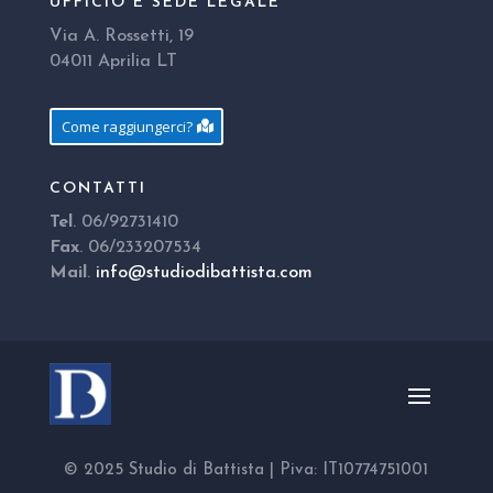
UFFICIO E SEDE LEGALE
Via A. Rossetti, 19
04011 Aprilia LT
Come raggiungerci?
CONTATTI
Tel
. 06/92731410
Fax
. 06/233207534
Mail
.
info@studiodibattista.com
© 2025 Studio di Battista | Piva: IT10774751001