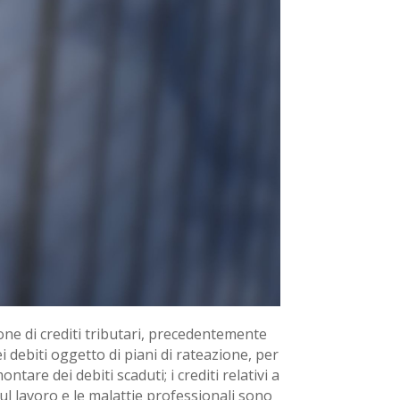
ione di crediti tributari, precedentemente
i debiti oggetto di piani di rateazione, per
tare dei debiti scaduti; i crediti relativi a
 sul lavoro e le malattie professionali sono