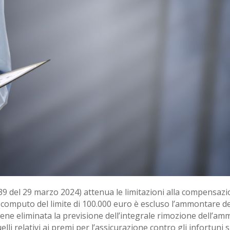
 n. 39 del 29 marzo 2024) attenua le limitazioni alla compensaz
l computo del limite di 100.000 euro è escluso l’ammontare de
ene eliminata la previsione dell’integrale rimozione dell’ammon
uelli relativi ai premi per l’assicurazione contro gli infortuni