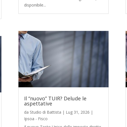
disponibile...
Il “nuovo” TUIR? Delude le
aspettative
da
Studio di Battista
|
Lug 31, 2026
|
Ipsoa - Fisco
Il nuovo Testo Unico delle imposte dirette