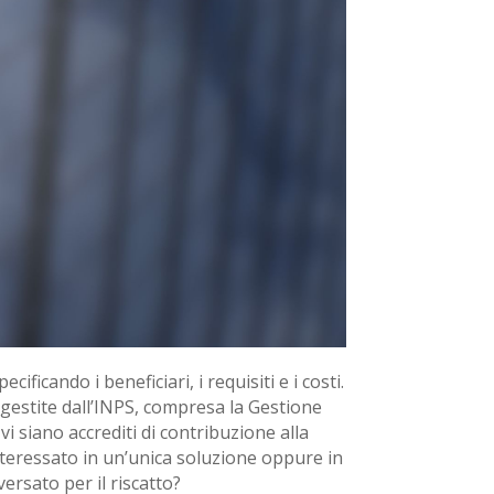
ificando i beneficiari, i requisiti e i costi.
i gestite dall’INPS, compresa la Gestione
 siano accrediti di contribuzione alla
nteressato in un’unica soluzione oppure in
ersato per il riscatto?