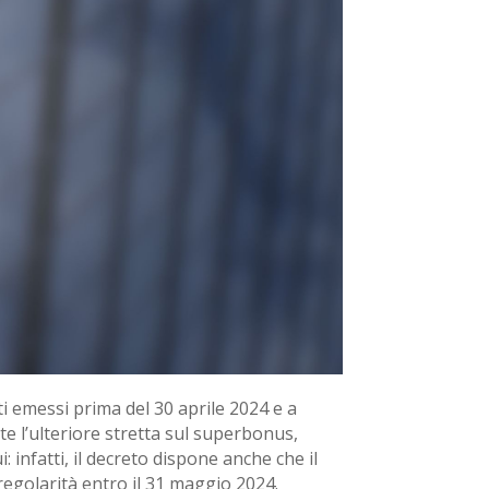
ti emessi prima del 30 aprile 2024 e a
e l’ulteriore stretta sul superbonus,
 infatti, il decreto dispone anche che il
regolarità entro il 31 maggio 2024.