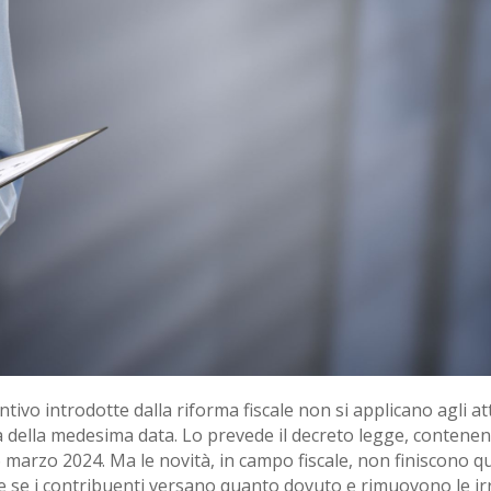
ivo introdotte dalla riforma fiscale non si applicano agli at
 della medesima data. Lo prevede il decreto legge, contenent
 marzo 2024. Ma le novità, in campo fiscale, non finiscono qui:
le se i contribuenti versano quanto dovuto e rimuovono le ir