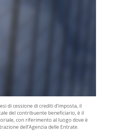
i di cessione di crediti d’imposta, il
ale del contribuente beneficiario, è il
itoriale, con riferimento al luogo dove è
razione dell’Agenzia delle Entrate.