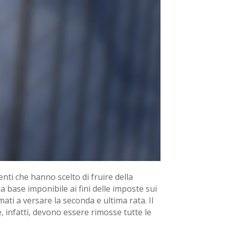
uenti che hanno scelto di fruire della
a base imponibile ai fini delle imposte sui
mati a versare la seconda e ultima rata. Il
, infatti, devono essere rimosse tutte le