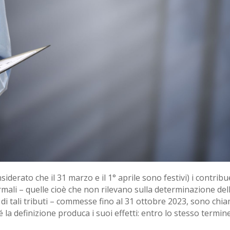
nsiderato che il 31 marzo e il 1° aprile sono festivi) i contrib
rmali – quelle cioè che non rilevano sulla determinazione dell
o di tali tributi – commesse fino al 31 ottobre 2023, sono chia
la definizione produca i suoi effetti: entro lo stesso termine