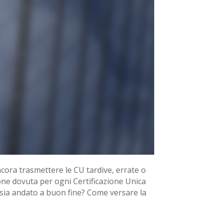
cora trasmettere le CU tardive, errate o
one dovuta per ogni Certificazione Unica
 sia andato a buon fine? Come versare la