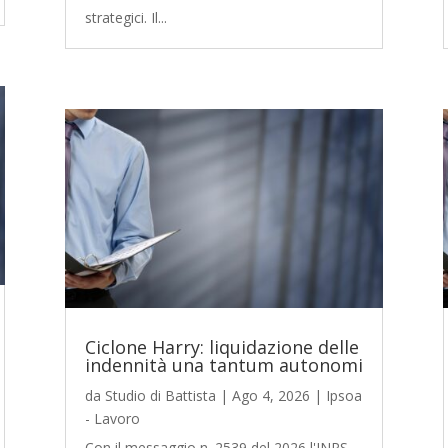
strategici. Il...
Ciclone Harry: liquidazione delle
indennità una tantum autonomi
da
Studio di Battista
|
Ago 4, 2026
|
Ipsoa
- Lavoro
Con il messaggio n. 2539 del 2026 l'INPS