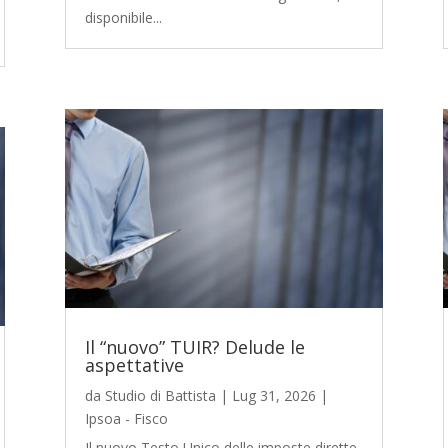
disponibile...
Il “nuovo” TUIR? Delude le
aspettative
da
Studio di Battista
|
Lug 31, 2026
|
Ipsoa - Fisco
Il nuovo Testo Unico delle imposte dirette