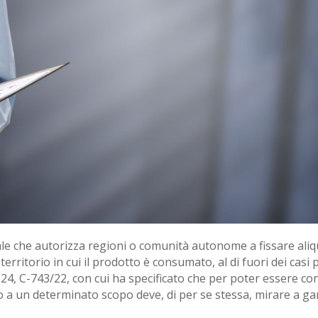
 che autorizza regioni o comunità autonome a fissare aliqu
ritorio in cui il prodotto è consumato, al di fuori dei casi pre
4, C-743/22, con cui ha specificato che per poter essere cons
to a un determinato scopo deve, di per se stessa, mirare a gara