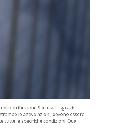
lla decontribuzione Sud e allo sgravio
r entrambe le agevolazioni, devono essere
 tutte le specifiche condizioni. Quali