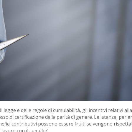
di legge e delle regole di cumulabilità, gli incentivi relativi a
sesso di certificazione della parità di genere. Le istanze, pe
efici contributivi possono essere fruiti se vengono rispettate
 lavoro con il cumulo?