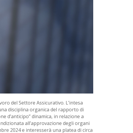
voro del Settore Assicurativo. L’intesa
 una disciplina organica del rapporto di
ne d’anticipo” dinamica, in relazione a
condizionata all’approvazione degli organi
mbre 2024 e interesserà una platea di circa