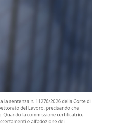
la sentenza n. 11276/2026 della Corte di
Ispettorato del Lavoro, precisando che
to. Quando la commissione certificatrice
accertamenti e all’adozione dei