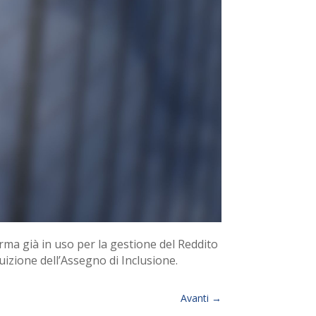
forma già in uso per la gestione del Reddito
ruizione dell’Assegno di Inclusione.
Avanti
→