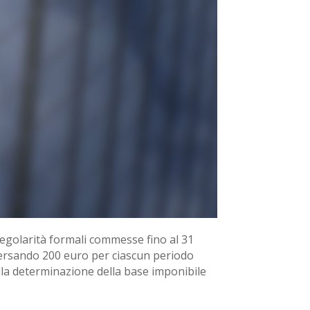
rregolarità formali commesse fino al 31
 versando 200 euro per ciascun periodo
sulla determinazione della base imponibile