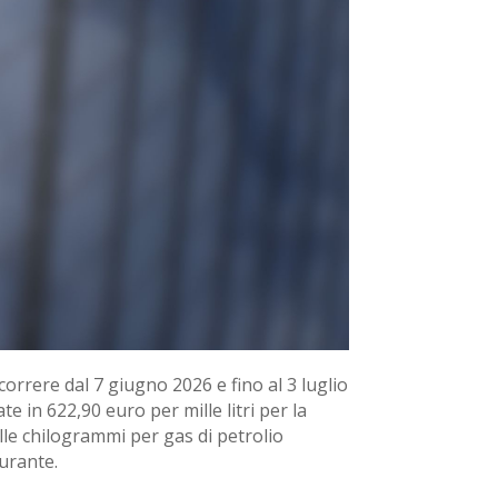
orrere dal 7 giugno 2026 e fino al 3 luglio
e in 622,90 euro per mille litri per la
lle chilogrammi per gas di petrolio
urante.