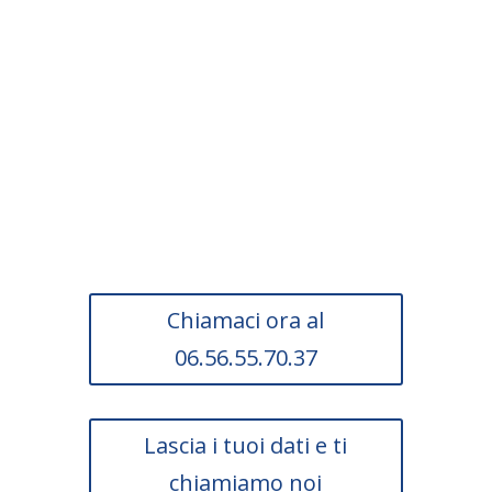
Scopri subito se la tua
impresa può usufruire
di questa agevolazione.
Chiamaci ora al
06.56.55.70.37
Lascia i tuoi dati e ti
chiamiamo noi