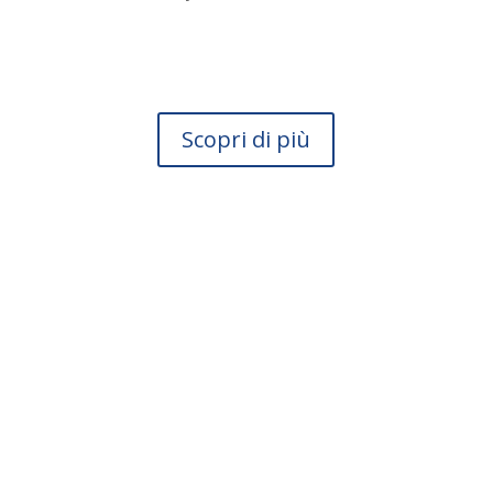
Scopri di più
Scopri subito se la tua
impresa può usufruire
di questa agevolazione.