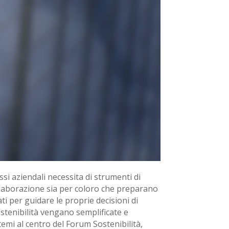
ssi aziendali necessita di strumenti di
ce elaborazione sia per coloro che preparano
ati per guidare le proprie decisioni di
ostenibilità vengano semplificate e
emi al centro del Forum Sostenibilità,