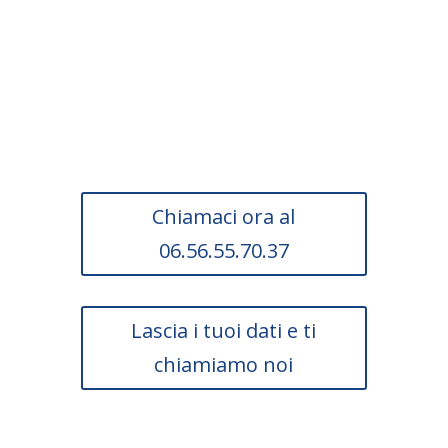
Scopri subito se la tua
impresa può usufruire
di questa agevolazione.
Chiamaci ora al
06.56.55.70.37
Lascia i tuoi dati e ti
chiamiamo noi