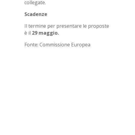
collegate.
Scadenze
Il termine per presentare le proposte
è il
29 maggio.
Fonte: Commissione Europea
Scopri subito se la tua
impresa può usufruire
di questa agevolazione.