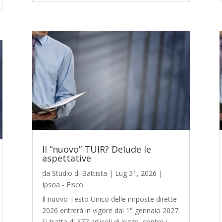
Il “nuovo” TUIR? Delude le
aspettative
da
Studio di Battista
|
Lug 31, 2026
|
Ipsoa - Fisco
Il nuovo Testo Unico delle imposte dirette
2026 entrerà in vigore dal 1° gennaio 2027.
Si tratta di 377 articoli di legge, contro i