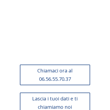
Scopri subito se la tua
impresa può usufruire
di questa agevolazione.
Chiamaci ora al
06.56.55.70.37
Lascia i tuoi dati e ti
chiamiamo noi