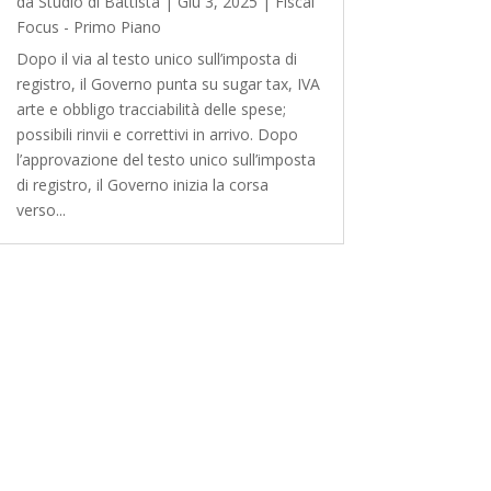
da
Studio di Battista
|
Giu 3, 2025
|
Fiscal
Focus - Primo Piano
Dopo il via al testo unico sull’imposta di
registro, il Governo punta su sugar tax, IVA
arte e obbligo tracciabilità delle spese;
possibili rinvii e correttivi in arrivo. Dopo
l’approvazione del testo unico sull’imposta
di registro, il Governo inizia la corsa
verso...