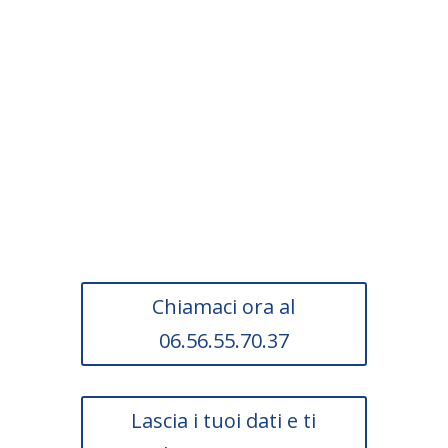
Scopri subito se la tua
impresa può usufruire
di questa agevolazione.
Chiamaci ora al
06.56.55.70.37
Lascia i tuoi dati e ti