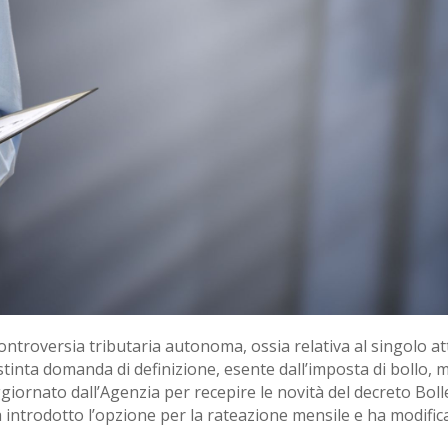
ontroversia tributaria autonoma, ossia relativa al singolo a
istinta domanda di definizione, esente dall’imposta di bollo, 
iornato dall’Agenzia per recepire le novità del decreto Boll
a introdotto l’opzione per la rateazione mensile e ha modifica