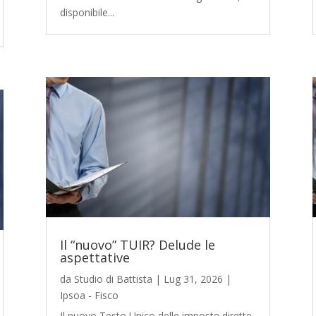
disponibile...
Il “nuovo” TUIR? Delude le
aspettative
da
Studio di Battista
|
Lug 31, 2026
|
Ipsoa - Fisco
Il nuovo Testo Unico delle imposte dirette