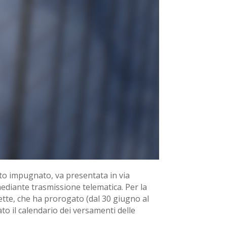
tto impugnato, va presentata in via
mediante trasmissione telematica. Per la
ette, che ha prorogato (dal 30 giugno al
to il calendario dei versamenti delle