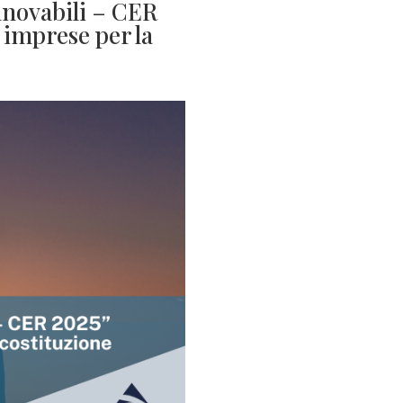
nnovabili – CER
 imprese per la