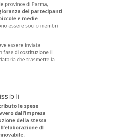
lle province di Parma,
ioranza dei partecipanti
piccole e medie
ono essere soci o membri
eve essere inviata
 fase di costituzione il
ataria che trasmette la
ssibili
tributo le spese
vvero dall’impresa
uzione della stessa
all’elaborazione dl
nnovabile.