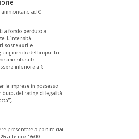
zione
te ammontano ad €
ti a fondo perduto a
e. L’intensità
ti sostenuti e
ggiungimento dell’
importo
 minimo ritenuto
ssere inferiore a €
per le imprese in possesso,
buto, del rating di legalità
tta”).
re presentate a partire
dal
25 alle ore 16:00
.