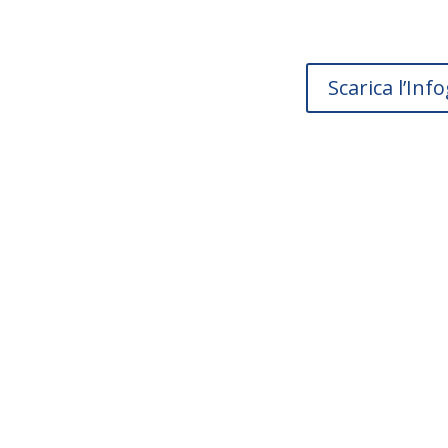
Scarica l’Inf
Vuoi intraprende
percorso
per la tua impres