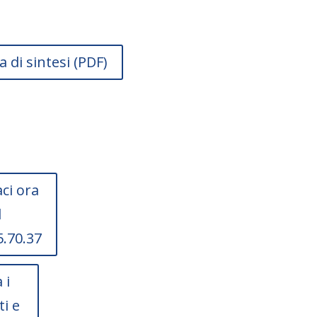
a di sintesi (PDF)
ci ora
l
5.70.37
 i
ti e