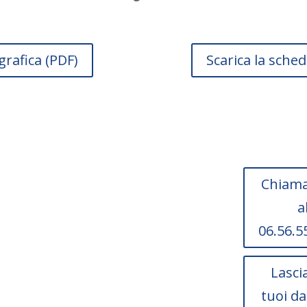
ografica (PDF)
Scarica la sched
re questo
Chiama
a
a?
06.56.5
Lascia
tuoi da