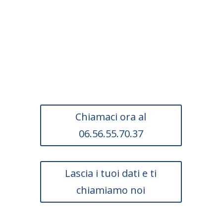
Scopri subito se la tua
impresa può usufruire
di questa agevolazione.
Chiamaci ora al
06.56.55.70.37
Lascia i tuoi dati e ti
chiamiamo noi