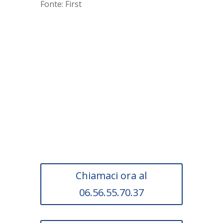
Fonte: First
Scopri subito se la tua
impresa può usufruire
di questa agevolazione.
Chiamaci ora al
06.56.55.70.37