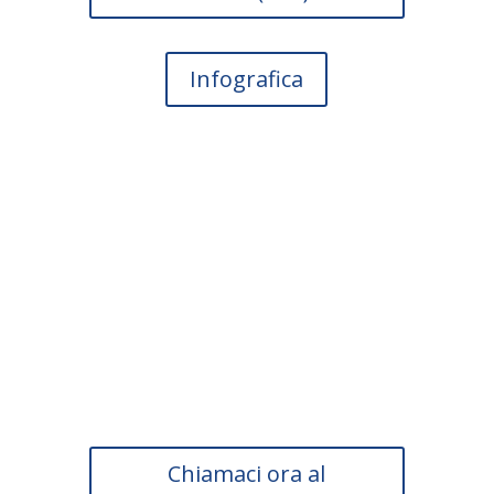
Infografica
Scopri subito se la tua
impresa può usufruire
di questa agevolazione.
Chiamaci ora al