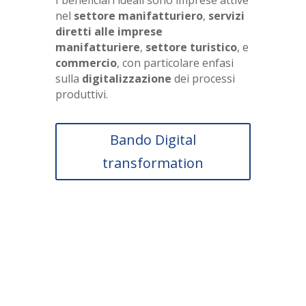
I beneficiari ideali sono imprese attive
nel
settore manifatturiero
,
servizi
diretti alle imprese
manifatturiere
,
settore turistico
, e
commercio
, con particolare enfasi
sulla
digitalizzazione
dei processi
produttivi.
Bando Digital
transformation
Scopri subito se la tua
impresa può usufruire