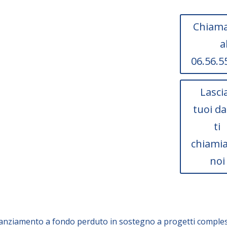
la tua impresa può
Chiama
ta agevolazione.
a
06.56.5
Lascia
tuoi da
ti
chiami
noi
anziamento a fondo perduto in sostegno a progetti compless