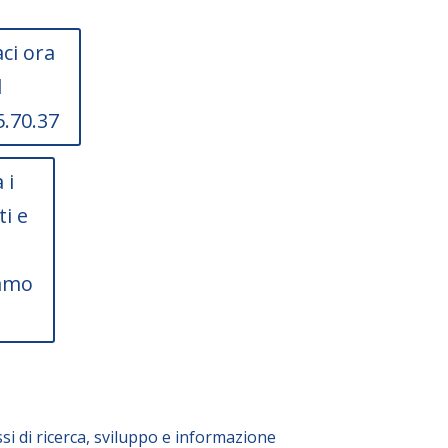
ci ora
l
5.70.37
 i
ti e
amo
i di ricerca, sviluppo e informazione