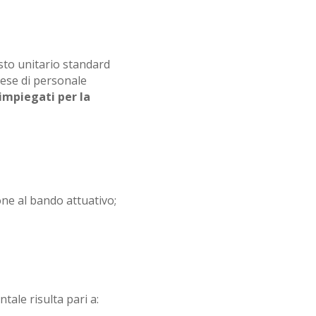
osto unitario standard
pese di personale
 impiegati per la
ne al bando attuativo;
tale risulta pari a: