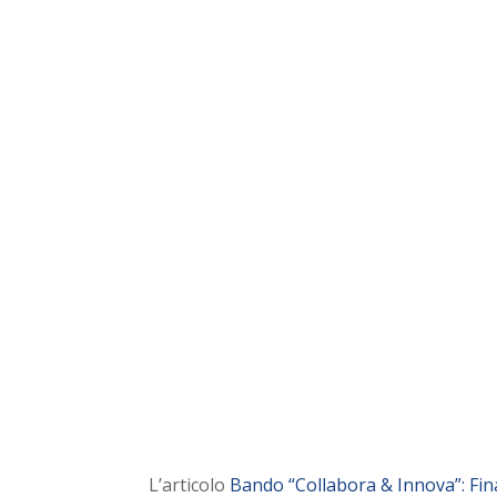
Scopri subito se 
usufruire di ques
L’articolo
Bando “Collabora & Innova”: Fin