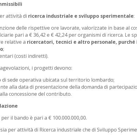
mmissibili
r attività di
ricerca industriale e sviluppo sperimentale
:
nzione delle rispettive ore lavorate, valorizzate in base al c
ciarie pari a € 36,42 e € 42,24 per organismi di ricerca. Le s
e relative a
ricercatori, tecnici e altro personale, purché
to
;
tari (costi indiretti).
le agevolazioni, i progetti devono:
o di sede operativa ubicata sul territorio lombardo;
nte alla data di presentazione della domanda di partecipazio
alla concessione del contributo.
olazione
er il bando è pari a € 100.000.000,00.
ia per attività di Ricerca industriale che di Sviluppo Sperimen