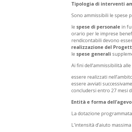
Tipologia di interventi a
Sono ammissibili le spese pe
le
spese di personale
in fu
orario per le imprese benefi
rendicontabili devono esser
realizzazione del Proget
le
spese generali
supplemen
Ai fini dell’ammissibilità al
essere realizzati nell’ambit
essere avviati successivame
concludersi entro 27 mesi d
Entità e forma dell’agev
La dotazione programmata p
L’intensità d’aiuto massima s