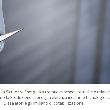
lla Sicurezza Energetica tre nuove schede tecniche e relative
no la Produzione di energia elettrica mediante tecnologie de
 i Dissalatori e gli impianti di potabilizzazione.