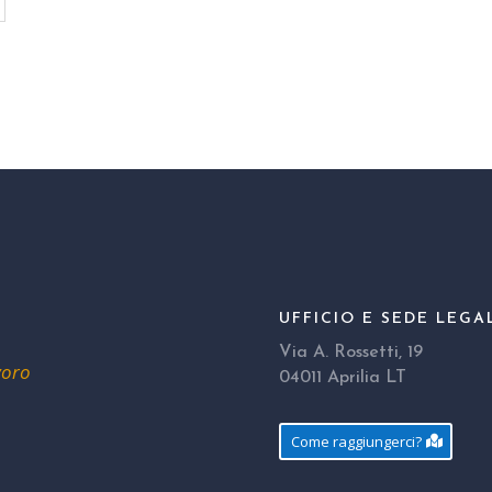
UFFICIO E SEDE LEGA
Via A. Rossetti, 19
voro
04011 Aprilia LT
Come raggiungerci?