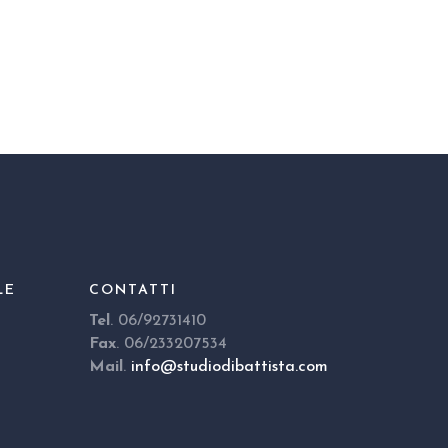
LE
CONTATTI
Tel
. 06/92731410
Fax
. 06/233207534
Mail
.
info@studiodibattista.com