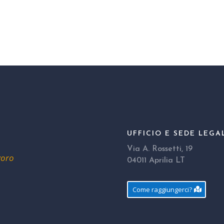
UFFICIO E SEDE LEGA
Via A. Rossetti, 19
voro
04011 Aprilia LT
Come raggiungerci?