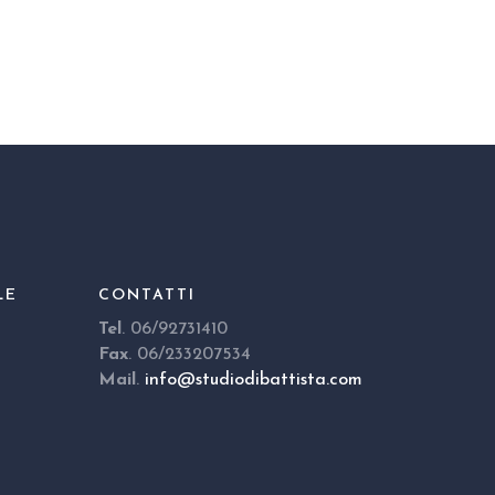
LE
CONTATTI
Tel
. 06/92731410
Fax
. 06/233207534
Mail
.
info@studiodibattista.com